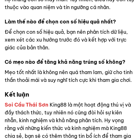
thuộc vào quan niệm và tín ngưỡng cá nhân.
Làm thế nào để chọn con số hiệu quả nhất?
Để chọn con số hiệu quả, bạn nên phân tích dữ liệu,
xem xét các xu hướng trước đó và kết hợp với trực
giác của bản thân.
Có mẹo nào để tăng khả năng trúng số không?
Mẹo tốt nhất là không nên quá tham lam, giữ cho tinh
thần thoải mái và suy nghĩ tích cực khi tham gia chơi.
Kết luận
Soi Cầu Thái Sơn
King88 là một hoạt động thú vị và
đầy thách thức, tuy nhiên nó cũng đòi hỏi sự kiên
nhẫn, kinh nghiệm và khả năng phân tích. Hy vọng
rằng với những kiến thức và kinh nghiệm mà King88
chia sẻ, bạn sẽ có thêm thông tin bổ ích để tham gia