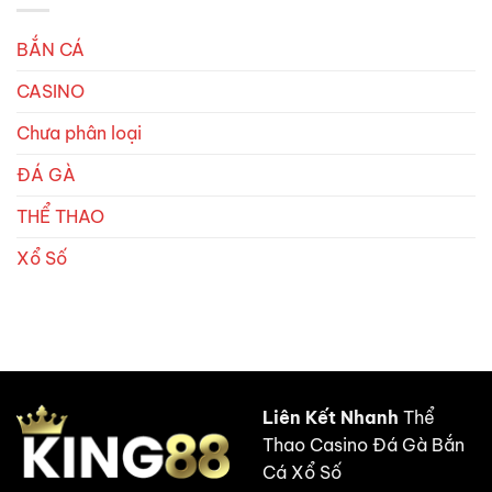
BẮN CÁ
CASINO
Chưa phân loại
ĐÁ GÀ
THỂ THAO
Xổ Số
Liên Kết Nhanh
Thể
Thao
Casino
Đá Gà
Bắn
Cá
Xổ Số