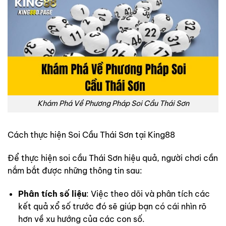
Khám Phá Về Phương Pháp Soi Cầu Thái Sơn
Cách thực hiện Soi Cầu Thái Sơn tại King88
Để thực hiện soi cầu Thái Sơn hiệu quả, người chơi cần
nắm bắt được những thông tin sau:
Phân tích số liệu
: Việc theo dõi và phân tích các
kết quả xổ số trước đó sẽ giúp bạn có cái nhìn rõ
hơn về xu hướng của các con số.