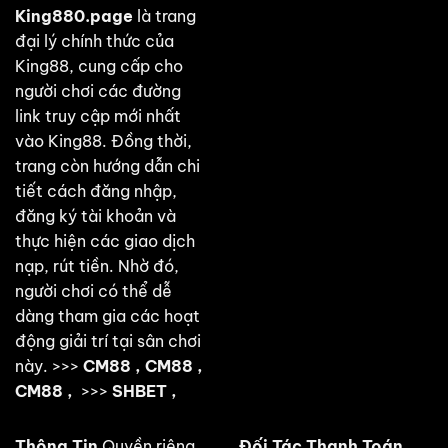
King880.page
là trang
đại lý chính thức của
King88, cung cấp cho
người chơi các đường
link truy cập mới nhất
vào King88. Đồng thời,
trang còn hướng dẫn chi
tiết cách đăng nhập,
đăng ký tài khoản và
thực hiện các giao dịch
nạp, rút tiền. Nhờ đó,
người chơi có thể dễ
dàng tham gia các hoạt
động giải trí tại sân chơi
này. >>>
CM88
,
CM88
,
CM88
,
>>>
SHBET
,
Thông Tin
Quyền riêng
Đối Tác Thanh Toán