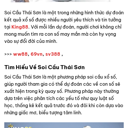
Soi Cầu Thái Sơn là một trong những hình thức dự đoán
kết quả xổ số được nhiều người yêu thích và tin tưởng
tại
King88
. Với mỗi lần dự đoán, người chơi không chỉ
mong muốn tìm ra con số may mắn mà còn hy vọng
vào sự đổi đời của mình.
>>>
ww88
,
69vn
,
sv388
,
Tìm Hiểu Về Soi Cầu Thái Sơn
Soi Cầu Thái Sơn là một phương pháp soi cầu xổ số,
giúp người tham gia có thể dự đoán các về con số sẽ
xuất hiện trong kỳ quay số. Phương pháp này thường
dựa trên việc phân tích các yếu tố như quy luật số
học, thống kê kết quả trước đó và đôi khi còn dựa vào
những giấc mơ, biểu tượng tâm linh.