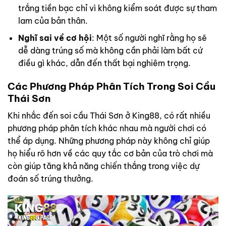
trắng tiền bạc chỉ vì không kiểm soát được sự tham
lam của bản thân.
Nghĩ sai về cơ hội
: Một số người nghĩ rằng họ sẽ
dễ dàng trúng số mà không cần phải làm bất cứ
điều gì khác, dẫn đến thất bại nghiêm trọng.
Các Phương Pháp Phân Tích Trong Soi Cầu
Thái Sơn
Khi nhắc đến soi cầu Thái Sơn ở King88, có rất nhiều
phương pháp phân tích khác nhau mà người chơi có
thể áp dụng. Những phương pháp này không chỉ giúp
họ hiểu rõ hơn về các quy tắc cơ bản của trò chơi mà
còn giúp tăng khả năng chiến thắng trong việc dự
đoán số trúng thưởng.