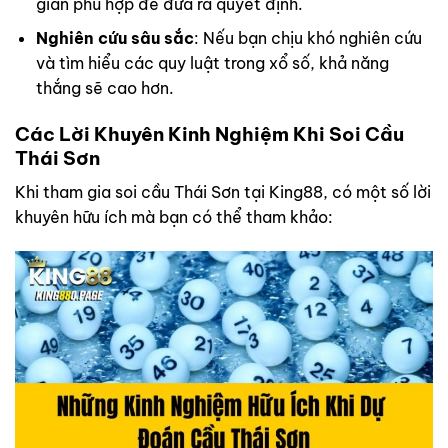
gian phù hợp để đưa ra quyết định.
Nghiên cứu sâu sắc
: Nếu bạn chịu khó nghiên cứu
và tìm hiểu các quy luật trong xổ số, khả năng
thắng sẽ cao hơn.
Các Lời Khuyên Kinh Nghiệm Khi Soi Cầu
Thái Sơn
Khi tham gia soi cầu Thái Sơn tại King88, có một số lời
khuyên hữu ích mà bạn có thể tham khảo: