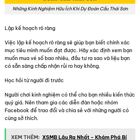
Những Kinh Nghiệm Hữu Ích Khi Dự Đoán Cầu Thái Sơn
Lập kế hoạch rõ ràng
Việc lập kế hoạch rõ ràng sẽ giúp bạn biết chính xác
mục tiêu mình muốn đạt được. Hãy xác định xem bạn
muốn mua vé số bao nhiêu, đầu tư ra sao và liệu bạn
có sẵn sàng chấp nhận rủi ro hay không.
Học hỏi từ người đi trước
Người chơi kinh nghiệm có thể cho bạn nhiều kiến thức
quý giá. Nên tham gia các diễn đàn hoặc nhóm
Facebook để trao đổi và chia sẻ với những người có
cùng sở thích.
XEM THÊM:
XSMB Lâu Ra Nhất - Khám Phá Bí