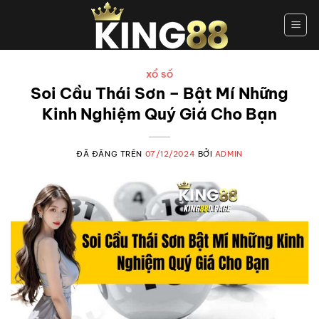
Chuyển
đến
nội
dung
XỔ SỐ
Soi Cầu Thái Sơn – Bật Mí Những
Kinh Nghiệm Quý Giá Cho Bạn
ĐÃ ĐĂNG TRÊN
07/12/2024
BỞI
ADMIN