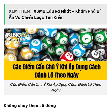
XEM THÊM:
XSMB Lâu Ra Nhất - Khám Phá Bí
Ẩn Và Chiến Lược Tìm Kiếm
Các Điểm Cần Chú Ý Khi Áp Dụng Cách Đánh Lô Theo
Ngày
Không chạy theo số đông