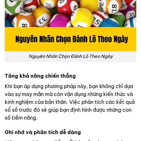
Nguyên Nhân Chọn Đánh Lô Theo Ngày
Tăng khả năng chiến thắng
Khi bạn áp dụng phương pháp này, bạn không chỉ dựa
vào sự may mắn mà còn vận dụng những kiến thức và
kinh nghiệm của bản thân. Việc phân tích các kết quả
xổ số trước đó sẽ giúp bạn định hình được những con
số tiềm năng.
Ghi nhớ và phân tích dễ dàng