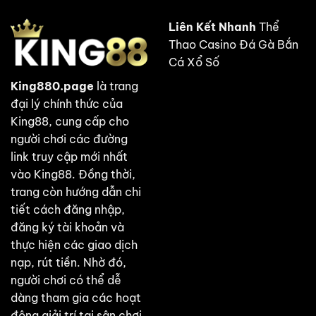
Liên Kết Nhanh
Thể
Thao
Casino
Đá Gà
Bắn
Cá
Xổ Số
King880.page
là trang
đại lý chính thức của
King88, cung cấp cho
người chơi các đường
link truy cập mới nhất
vào King88. Đồng thời,
trang còn hướng dẫn chi
tiết cách đăng nhập,
đăng ký tài khoản và
thực hiện các giao dịch
nạp, rút tiền. Nhờ đó,
người chơi có thể dễ
dàng tham gia các hoạt
động giải trí tại sân chơi