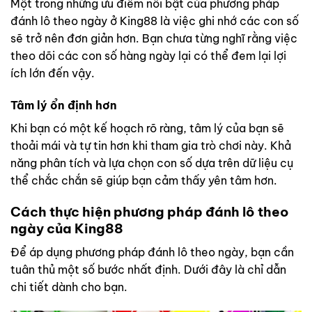
Một trong những ưu điểm nổi bật của phương pháp
đánh lô theo ngày ở King88 là việc ghi nhớ các con số
sẽ trở nên đơn giản hơn. Bạn chưa từng nghĩ rằng việc
theo dõi các con số hàng ngày lại có thể đem lại lợi
ích lớn đến vậy.
Tâm lý ổn định hơn
Khi bạn có một kế hoạch rõ ràng, tâm lý của bạn sẽ
thoải mái và tự tin hơn khi tham gia trò chơi này. Khả
năng phân tích và lựa chọn con số dựa trên dữ liệu cụ
thể chắc chắn sẽ giúp bạn cảm thấy yên tâm hơn.
Cách thực hiện phương pháp đánh lô theo
ngày của King88
Để áp dụng phương pháp đánh lô theo ngày, bạn cần
tuân thủ một số bước nhất định. Dưới đây là chỉ dẫn
chi tiết dành cho bạn.