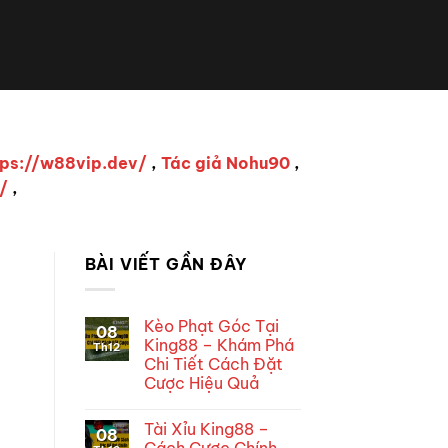
tps://w88vip.dev/
,
Tác giả Nohu90
,
/
,
BÀI VIẾT GẦN ĐÂY
Kèo Phạt Góc Tại
08
King88 – Khám Phá
Th12
Chi Tiết Cách Đặt
Cược Hiệu Quả
Tài Xỉu King88 –
08
Cách Cược Chính