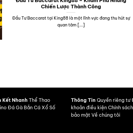
Đầu Tư Baccarat King88 – Khám Phá Những
Chiến Lược Thành Công
Đầu Tư Baccarat tại King88 là một lĩnh vực đang thu hút sự
quan tâm [...]
n Kết Nhanh
Thể Thao
Thông Tin
Quyền riêng tư
ino
Đá Gà
Bắn Cá
Xổ Số
khoản điều kiện
Chính sách
bảo mật
Về chúng tôi