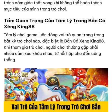
tránh cảm giác thất vọng khi không thể hoàn thành
mục tiêu của mình trong trò chơi.
Tầm Quan Trọng Của Tâm Lý Trong Bắn Cá
Xèng King88
Tâm lý chơi game luôn đóng vai trò quan trọng trong
bất kỳ trò chơi nào, đặc biệt là Bắn Cá Xèng King88.
Khi tham gia trò chơi, người chơi thường gặp phải
nhiều cảm xúc khác nhau, từ hồi hộp cho đến căng
thẳng.