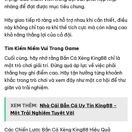
nhàng để đạt được mục tiêu chung.
Hãy giao tiếp rõ ràng và hỗ trợ nhau khi cần thiết, điều
này không chỉ tạo ra khí thế tích cực mà còn nâng cao
khả năng thắng lợi của cả đội.
Tìm Kiếm Niềm Vui Trong Game
Cuối cùng, hãy nhớ rằng Bắn Cá Xèng King88 chỉ là
một trò chơi giải trí. Đừng quá áp lực về việc phải
thắng hay ghi điểm cao. Hãy tận hưởng từng khoảnh
khắc trong trò chơi và xem đây như một cơ hội để thư
giãn và trải nghiệm.
XEM THÊM:
Nhà Cái Bắn Cá Uy Tín King88 -
Một Trải Nghiệm Tuyệt Vời
Các Chiến Lược Bắn Cá Xèng King88 Hiệu Quả