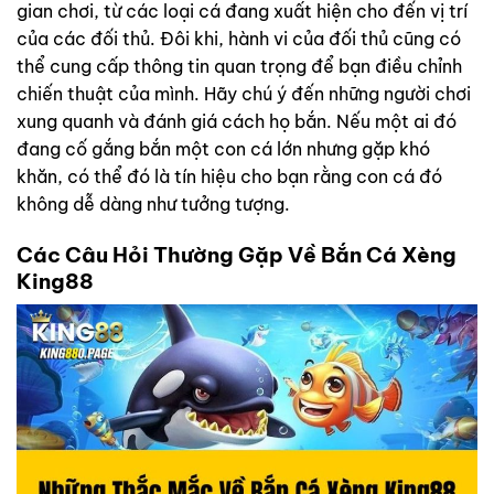
gian chơi, từ các loại cá đang xuất hiện cho đến vị trí
của các đối thủ. Đôi khi, hành vi của đối thủ cũng có
thể cung cấp thông tin quan trọng để bạn điều chỉnh
chiến thuật của mình. Hãy chú ý đến những người chơi
xung quanh và đánh giá cách họ bắn. Nếu một ai đó
đang cố gắng bắn một con cá lớn nhưng gặp khó
khăn, có thể đó là tín hiệu cho bạn rằng con cá đó
không dễ dàng như tưởng tượng.
Các Câu Hỏi Thường Gặp Về Bắn Cá Xèng
King88