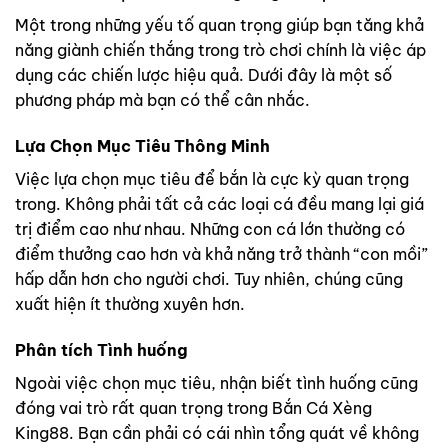
Một trong những yếu tố quan trọng giúp bạn tăng khả
năng giành chiến thắng trong trò chơi chính là việc áp
dụng các chiến lược hiệu quả. Dưới đây là một số
phương pháp mà bạn có thể cân nhắc.
Lựa Chọn Mục Tiêu Thông Minh
Việc lựa chọn mục tiêu để bắn là cực kỳ quan trọng
trong. Không phải tất cả các loại cá đều mang lại giá
trị điểm cao như nhau. Những con cá lớn thường có
điểm thưởng cao hơn và khả năng trở thành “con mồi”
hấp dẫn hơn cho người chơi. Tuy nhiên, chúng cũng
xuất hiện ít thường xuyên hơn.
Phân tích Tình huống
Ngoài việc chọn mục tiêu, nhận biết tình huống cũng
đóng vai trò rất quan trọng trong Bắn Cá Xèng
King88. Bạn cần phải có cái nhìn tổng quát về không